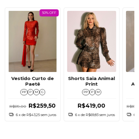
50% OFF
Vestido Curto de
Shorts Saia Animal
Al
Paetê
Print
PP
P
M
G
PP
P
M
R$259,50
R$419,00
R$599
R$519,00
6
x
6
x de
R$43,25
sem juros
6
x de
R$69,83
sem juros