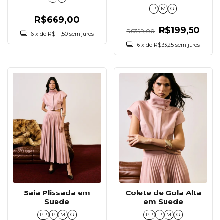
P
M
G
R$669,00
R$199,50
R$399,00
6
x de
R$111,50
sem juros
6
x de
R$33,25
sem juros
Saia Plissada em
Colete de Gola Alta
Suede
em Suede
PP
P
M
G
PP
P
M
G