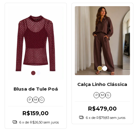
Calça Linho Clássica
Blusa de Tule Poá
P
M
G
P
M
G
R$479,00
R$159,00
6
x de
R$79,83
sem juros
6
x de
R$26,50
sem juros