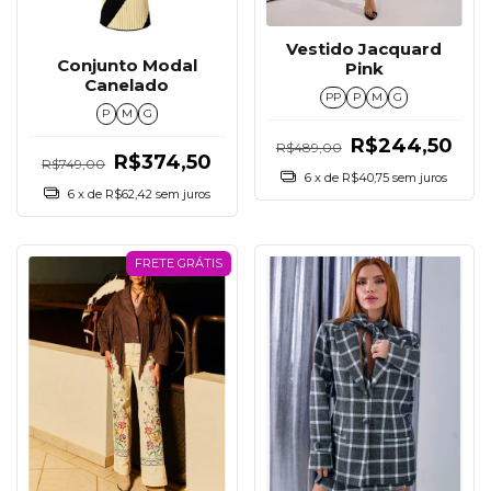
Vestido Jacquard
Conjunto Modal
Pink
Canelado
PP
P
M
G
P
M
G
R$244,50
R$489,00
R$374,50
R$749,00
6
x de
R$40,75
sem juros
6
x de
R$62,42
sem juros
FRETE GRÁTIS