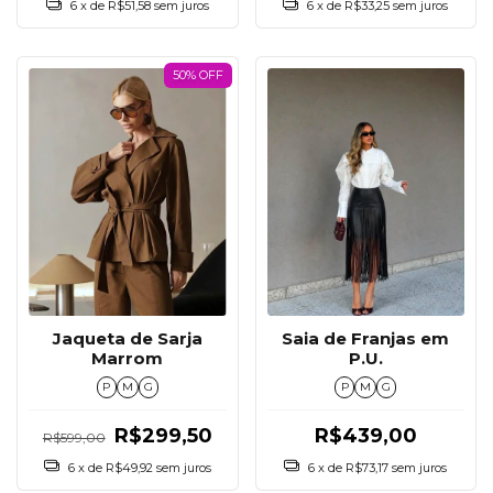
6
x de
R$51,58
sem juros
6
x de
R$33,25
sem juros
50% OFF
Jaqueta de Sarja
Saia de Franjas em
Marrom
P.U.
P
M
G
P
M
G
R$299,50
R$439,00
R$599,00
6
x de
R$49,92
sem juros
6
x de
R$73,17
sem juros