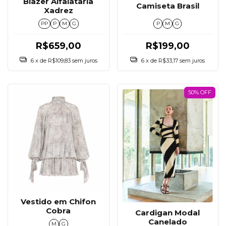
Blazer Alfaiataria
Camiseta Brasil
Xadrez
PP
P
M
G
P
M
G
R$659,00
R$199,00
6
x de
R$109,83
sem juros
6
x de
R$33,17
sem juros
50% OFF
Vestido em Chifon
Cobra
Cardigan Modal
Canelado
M
G