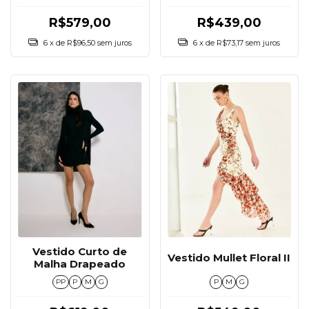
R$579,00
R$439,00
6
x de
R$96,50
sem juros
6
x de
R$73,17
sem juros
Vestido Curto de
Vestido Mullet Floral II
Malha Drapeado
P
M
G
PP
P
M
G