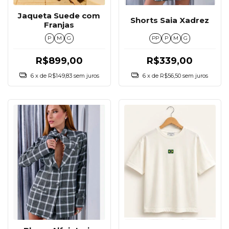
Jaqueta Suede com
Shorts Saia Xadrez
Franjas
P
M
G
PP
P
M
G
R$899,00
R$339,00
6
x de
R$149,83
sem juros
6
x de
R$56,50
sem juros