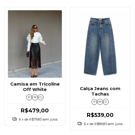
Camisa em Tricoline
Calça Jeans com
Off White
Tachas
P
M
G
P
M
G
R$479,00
R$539,00
6
x de
R$79,83
sem juros
6
x de
R$89,83
sem juros