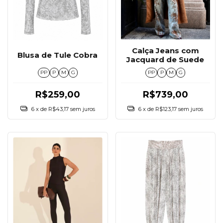
Calça Jeans com
Blusa de Tule Cobra
Jacquard de Suede
PP
P
M
G
PP
P
M
G
R$259,00
R$739,00
6
x de
R$43,17
sem juros
6
x de
R$123,17
sem juros