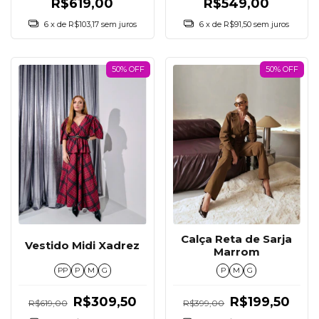
R$549,00
R$619,00
6
x de
R$91,50
sem juros
6
x de
R$103,17
sem juros
50% OFF
50% OFF
Calça Reta de Sarja
Vestido Midi Xadrez
Marrom
PP
P
M
G
P
M
G
R$309,50
R$199,50
R$619,00
R$399,00