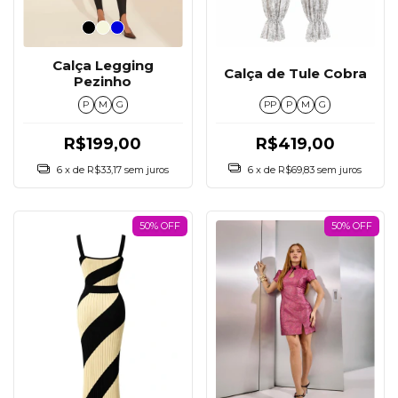
Calça Legging
Calça de Tule Cobra
Pezinho
PP
P
M
G
P
M
G
R$419,00
R$199,00
6
x de
R$69,83
sem juros
6
x de
R$33,17
sem juros
50% OFF
50% OFF