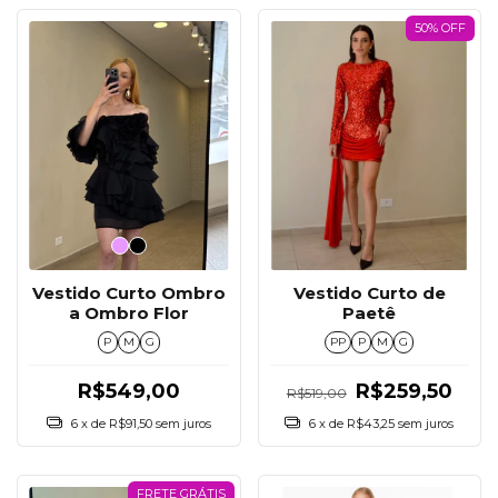
50% OFF
Vestido Curto de
Vestido Curto Ombro
Paetê
a Ombro Flor
PP
P
M
G
P
M
G
R$259,50
R$549,00
R$519,00
6
x de
R$43,25
sem juros
6
x de
R$91,50
sem juros
FRETE GRÁTIS