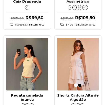
Caia Drapeada
Assimétrico
G
M
G
PP
+ 2
R$69,50
R$109,50
R$139,00
R$219,00
6
x de
R$11,58
sem juros
6
x de
R$18,25
sem juros
Shorts Cintura Alta de
Regata canelada
Algodão
branca