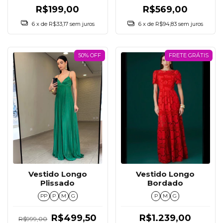
R$199,00
R$569,00
6
x de
R$33,17
sem juros
6
x de
R$94,83
sem juros
50% OFF
FRETE GRÁTIS
Vestido Longo
Vestido Longo
Plissado
Bordado
PP
P
M
G
P
M
G
R$499,50
R$1.239,00
R$999,00