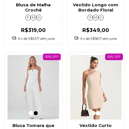
Blusa de Malha
Vestido Longo com
Crochê
Bordado Floral
P
M
G
P
M
G
R$319,00
R$349,00
6
x de
R$53,17
sem juros
6
x de
R$58,17
sem juros
50% OFF
50% OFF
Blusa Tomara que
Vestido Curto