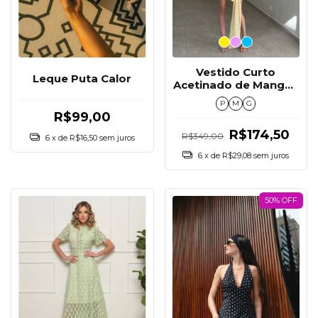
Vestido Curto
Leque Puta Calor
Acetinado de Mangas
Longas
P
M
G
R$99,00
R$174,50
R$349,00
6
x de
R$16,50
sem juros
6
x de
R$29,08
sem juros
50% OFF