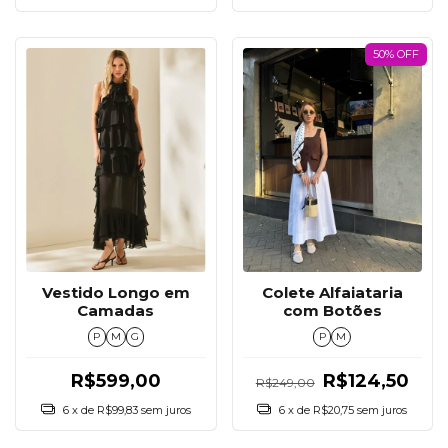
50% OFF
Vestido Longo em
Colete Alfaiataria
Camadas
com Botões
P
M
G
P
M
R$599,00
R$124,50
R$249,00
6
x de
R$99,83
sem juros
6
x de
R$20,75
sem juros