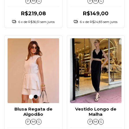
P
M
G
P
M
G
R$149,00
R$219,08
6
x de
R$24,83
sem juros
6
x de
R$36,51
sem juros
Blusa Regata de
Vestido Longo de
Algodão
Malha
P
M
G
P
M
G