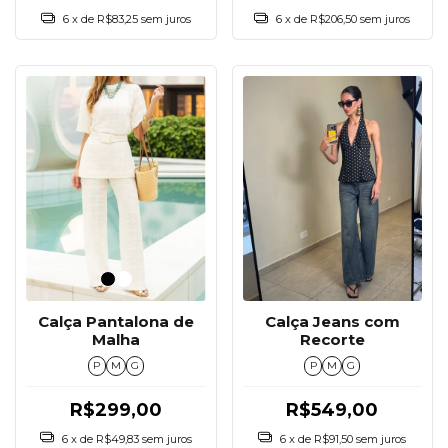
6
x de
R$83,25
sem juros
6
x de
R$206,50
sem juros
Calça Jeans com
Calça Pantalona de
Recorte
Malha
P
M
G
P
M
G
R$549,00
R$299,00
6
x de
R$91,50
sem juros
6
x de
R$49,83
sem juros