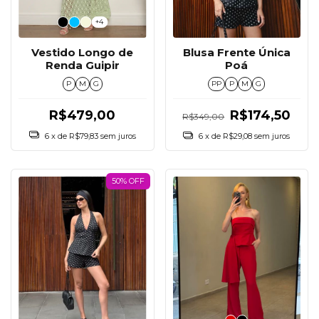
+4
Vestido Longo de
Blusa Frente Única
Renda Guipir
Poá
P
M
G
PP
P
M
G
R$479,00
R$174,50
R$349,00
6
x de
R$79,83
sem juros
6
x de
R$29,08
sem juros
50% OFF