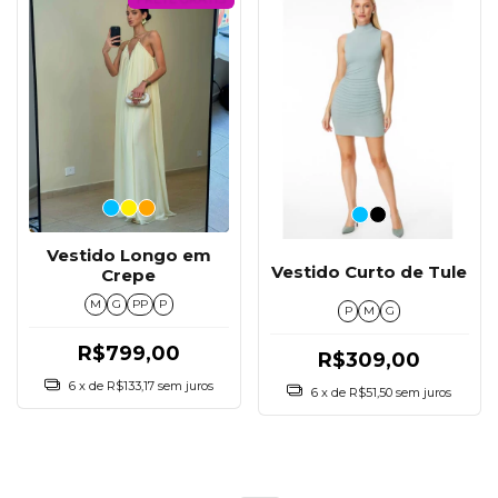
Vestido Longo em
Vestido Curto de Tule
Crepe
M
G
PP
P
P
M
G
R$799,00
R$309,00
6
x de
R$133,17
sem juros
6
x de
R$51,50
sem juros