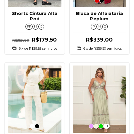
Blusa de Alfaiataria
Shorts Cintura Alta
Peplum
Poá
P
M
G
PP
M
G
R$339,00
R$179,50
R$359,00
6
x de
R$56,50
sem juros
6
x de
R$29,92
sem juros
+1