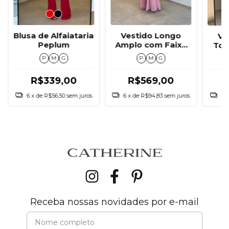
Blusa de Alfaiataria
Vestido Longo
Ve
Peplum
Amplo com Faixa
Tom
nas Costas
P
M
G
P
M
G
R$339,00
R$569,00
6
x de
R$56,50
sem juros
6
x de
R$94,83
sem juros
6
Receba nossas novidades por e-mail