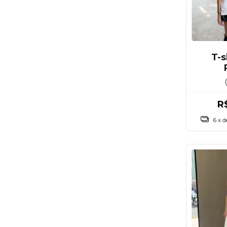
T-s
R
6
x 