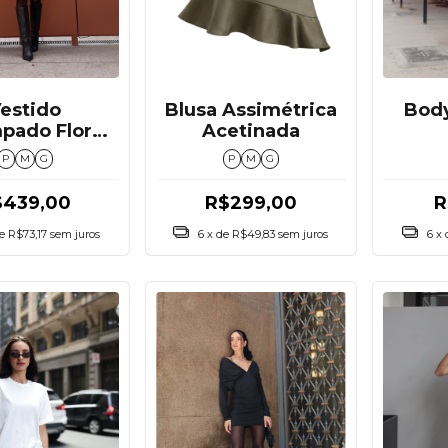
Blusa Assimétrica
estido
Bod
Acetinada
pado Floral
e Tule
P
M
G
P
M
G
R$299,00
$439,00
R
6
x de
R$49,83
sem juros
de
R$73,17
sem juros
6
x