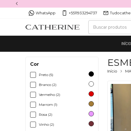
WhatsApp
+5511933294737
Tudocathe
INÍCI
ESM
Cor
Início
MA
Preto (5)
Branco (2)
Vermelho (2)
Marrom (1)
Rosa (2)
Vinho (2)