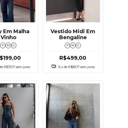
y Em Malha
Vestido Midi Em
Vinho
Bengaline
P
M
G
P
M
G
$199,00
R$499,00
 de
R$33,17
sem juros
6
x de
R$83,17
sem juros