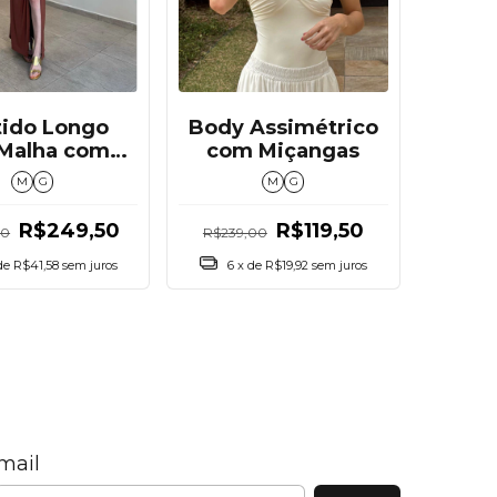
Body Assimétrico
tido Longo
com Miçangas
Malha com
lhe Dourado
M
G
M
G
R$119,50
R$249,50
R$239,00
00
6
x de
R$19,92
sem juros
de
R$41,58
sem juros
mail