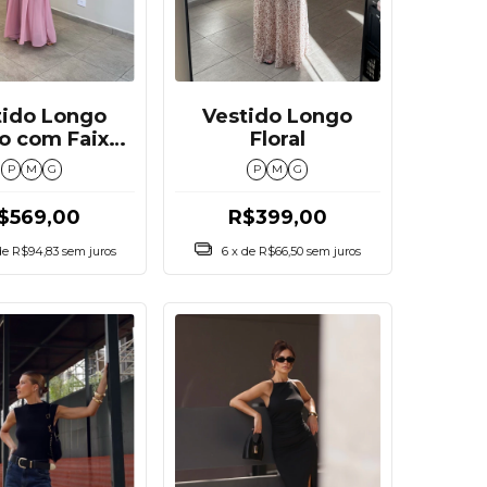
tido Longo
Vestido Longo
o com Faixa
Floral
s Costas
P
M
G
P
M
G
$569,00
R$399,00
de
R$94,83
sem juros
6
x de
R$66,50
sem juros