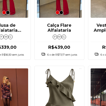
lusa de
Calça Flare
Ves
faiataria
Alfaiataria
Ampl
Peplum
na
P
M
G
P
M
G
$339,00
R$439,00
R
de
R$56,50
sem juros
6
x de
R$73,17
sem juros
6
x 