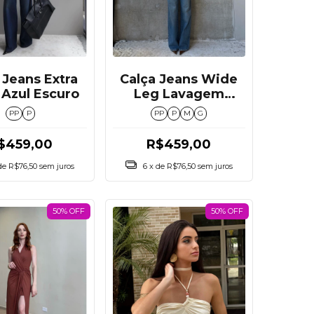
Calça Jeans Wide
 Jeans Extra
Leg Lavagem
Azul Escuro
Média
PP
P
M
G
PP
P
R$459,00
$459,00
6
x de
R$76,50
sem juros
de
R$76,50
sem juros
50% OFF
50% OFF