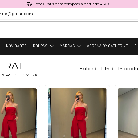
Frete Grátis para compras a partir de R$699
rine@gmail.com
O
NOVIDADES
ROUPAS
MARCAS
VERONA BY CATHERINE
O
ERAL
Exibindo 1-16 de 16 produ
RCAS
ESMERAL