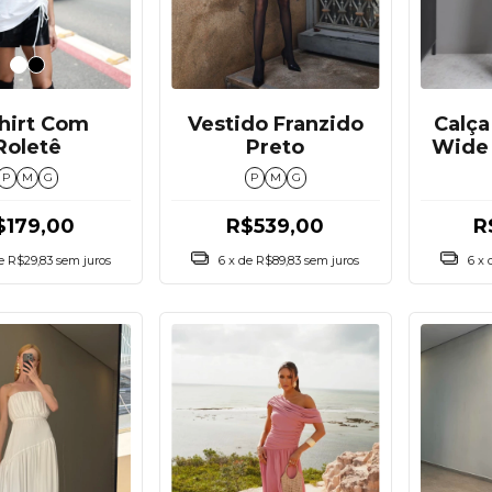
hirt Com
Calça
Vestido Franzido
Roletê
Wide 
Preto
P
M
G
P
M
G
$179,00
R
R$539,00
de
R$29,83
sem juros
6
x 
6
x de
R$89,83
sem juros