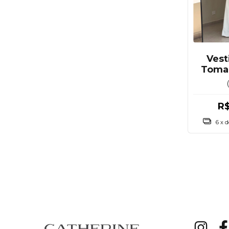
Vest
Tomar
R
6
x 