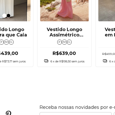
Ves
ido Longo
Vestido Longo
em 
a que Caia
Assimétrico
deta
Drapeado
P
M
G
P
M
G
$439,00
R$639,00
R$499,
6
x 
de
R$73,17
sem juros
6
x de
R$106,50
sem juros
Receba nossas novidades por e-