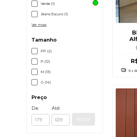
Verde (1)
Jeans Escuro (1)
Ver mais
B
Al
Tamanho
PP (2)
R
P (12)
6
x 
M (13)
G (14)
Preço
De
Até
Aplicar