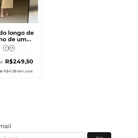
do longo de
nho de um
ombro
P
M
R$249,50
00
de
R$41,58
sem juros
mail