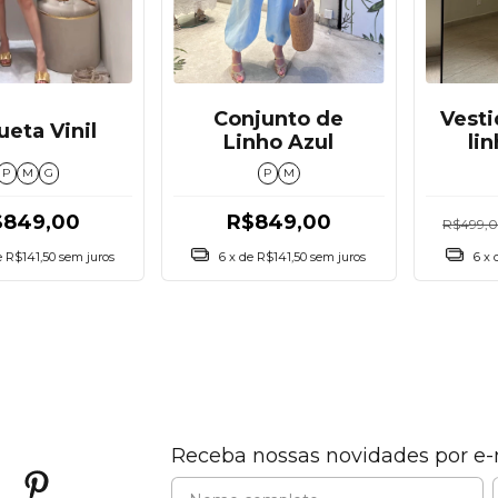
Vesti
Conjunto de
ueta Vinil
li
Linho Azul
P
M
G
P
M
$849,00
R$849,00
R$499,
e
R$141,50
sem juros
6
x 
6
x de
R$141,50
sem juros
Receba nossas novidades por e-