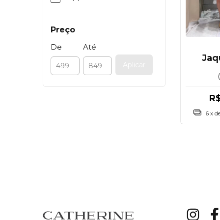
Preço
De
Até
Jaq
Aplicar
R
6
x d