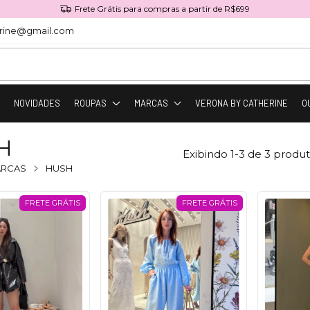
Frete Grátis para compras a partir de R$699
rine@gmail.com
O
NOVIDADES
ROUPAS
MARCAS
VERONA BY CATHERINE
O
H
Exibindo 1-3 de 3 produ
RCAS
HUSH
FRETE GRÁTIS
FRETE GRÁTIS