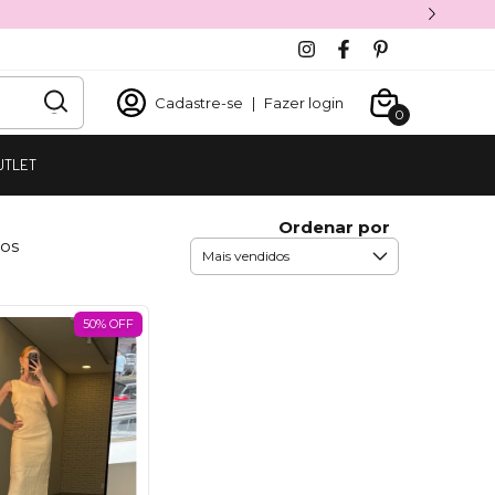
Cadastre-se
|
Fazer login
0
UTLET
Ordenar por
tos
50% OFF