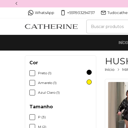
WhatsApp
+5511933294737
Tudocathe
INÍCI
HUS
Cor
Início
MA
Preto (1)
Amarelo (1)
Azul Claro (1)
Tamanho
P (3)
M (2)