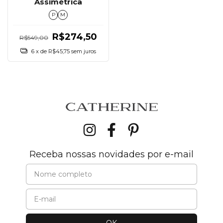
Assimétrica
P
M
R$274,50
R$549,00
6
x de
R$45,75
sem juros
Receba nossas novidades por e-mail