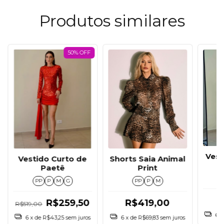
Produtos similares
50% OFF
Ves
Vestido Curto de
Shorts Saia Animal
Paetê
Print
PP
P
M
G
PP
P
M
R$259,50
R$419,00
R$519,00
6
x
6
x de
R$43,25
sem juros
6
x de
R$69,83
sem juros