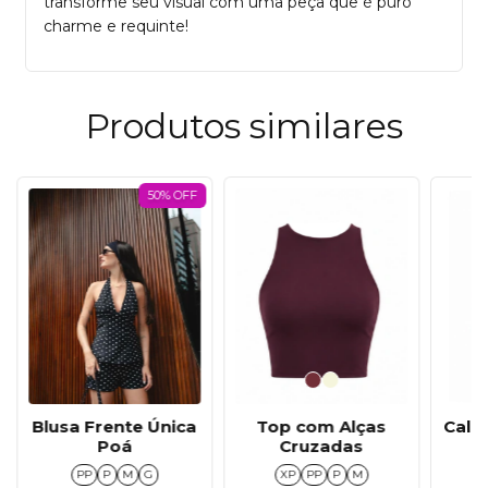
transforme seu visual com uma peça que é puro
charme e requinte!
Produtos similares
50% OFF
Top com Alças
Calça
Blusa Frente Única
Cruzadas
Poá
XP
PP
P
M
PP
P
M
G