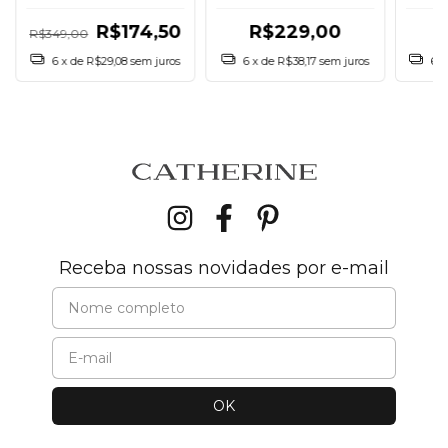
R$229,00
R$174,50
R$349,00
6
x de
R$38,17
sem juros
6
x
6
x de
R$29,08
sem juros
Receba nossas novidades por e-mail