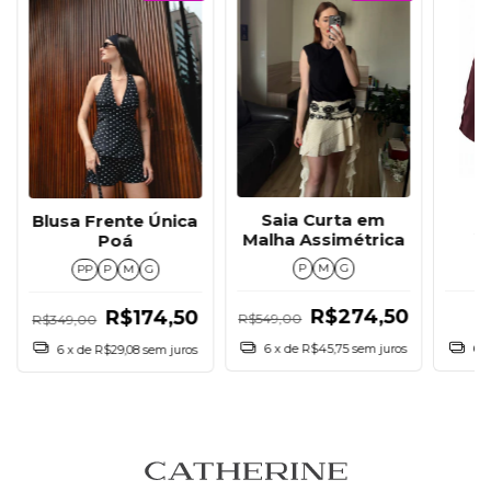
Saia Curta em
Blusa Frente Única
S
Malha Assimétrica
Poá
P
M
G
PP
P
M
G
R$274,50
R$174,50
R$549,00
R$349,00
6
x de
R$45,75
sem juros
6
x
6
x de
R$29,08
sem juros