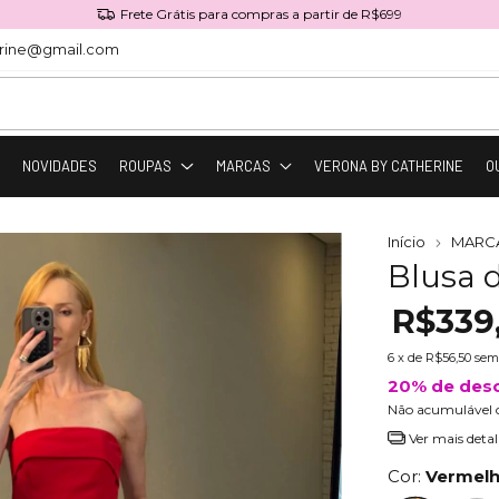
Frete Grátis para compras a partir de R$699
rine@gmail.com
O
NOVIDADES
ROUPAS
MARCAS
VERONA BY CATHERINE
O
Início
MARC
Blusa 
R$339
6
x de
R$56,50
sem
20% de des
Não acumulável 
Ver mais detal
Cor:
Vermel