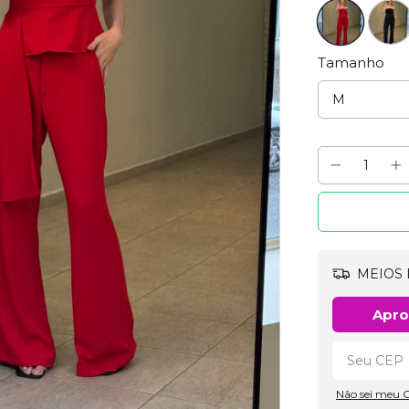
Tamanho
MEIOS 
Apro
Não sei meu 