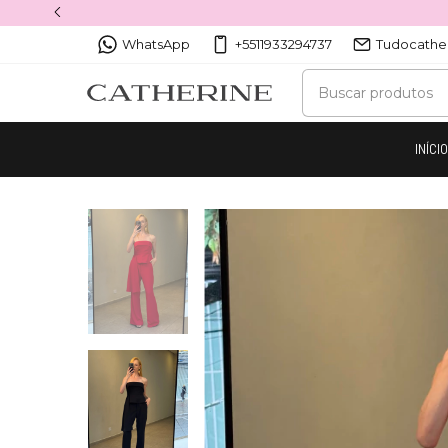
WhatsApp
+5511933294737
Tudocathe
INÍCI