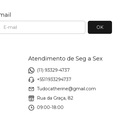
mail
Atendimento de Seg a Sex
(11) 93329-4737
+5511933294737
Tudocatherine@gmail.com
Rua da Graça, 82
09:00-18:00