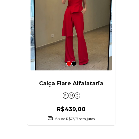
Calça Flare Alfaiataria
P
M
G
R$439,00
6
x de
R$73,17
sem juros