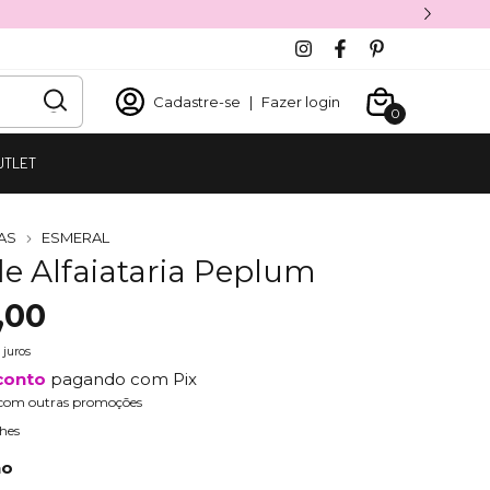
Cadastre-se
|
Fazer login
0
UTLET
AS
ESMERAL
de Alfaiataria Peplum
,00
 juros
conto
pagando com Pix
com outras promoções
hes
ho