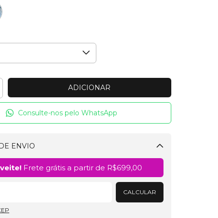
Consulte-nos pelo WhatsApp
DE ENVIO
Alterar CEP
veite!
Frete grátis a partir de
R$699,00
CALCULAR
CEP