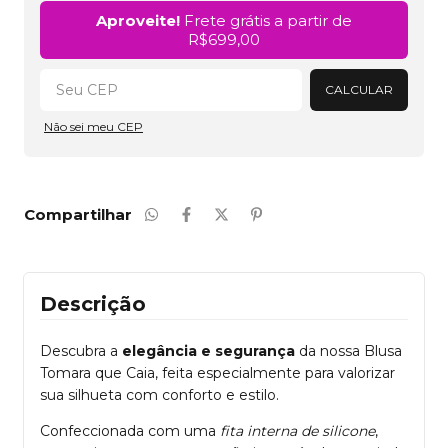
Alterar CEP
Aproveite!
Frete grátis a partir de
R$699,00
CALCULAR
Não sei meu CEP
Compartilhar
Descrição
Descubra a
elegância e segurança
da nossa Blusa
Tomara que Caia, feita especialmente para valorizar
sua silhueta com conforto e estilo.
Confeccionada com uma
fita interna de silicone
,