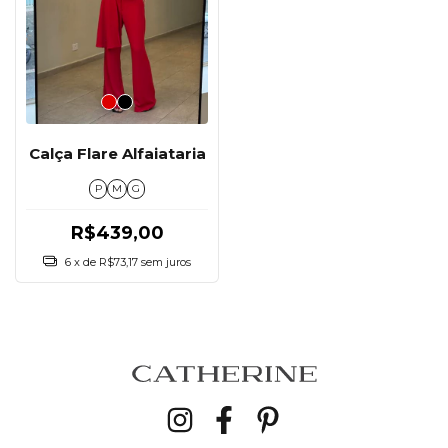
Calça Flare Alfaiataria
P
M
G
R$439,00
6
x de
R$73,17
sem juros