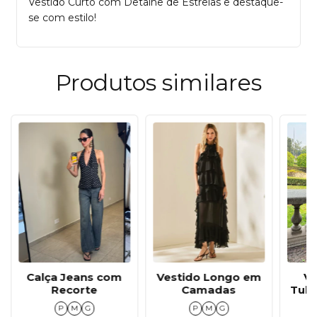
Vestido Curto com Detalhe de Estrelas e destaque-
se com estilo!
Produtos similares
Ve
Vestido Longo em
Calça Jeans com
Tubi
Camadas
Recorte
P
M
G
P
M
G