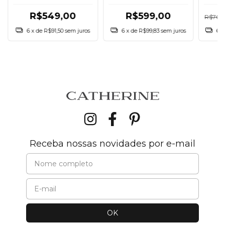
R$599,00
R$549,00
R$769
6
x
6
x de
R$99,83
sem juros
6
x de
R$91,50
sem juros
Receba nossas novidades por e-mail