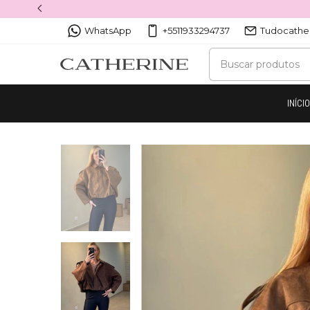
WhatsApp
+5511933294737
Tudocathe
INÍCI