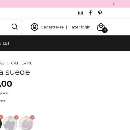
Cadastre-se
|
Fazer login
0
UTLET
AS
CATHERINE
a suede
,00
juros
hes