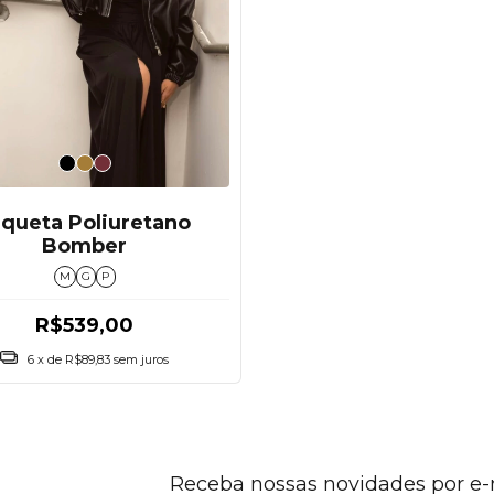
aqueta Poliuretano
Bomber
M
G
P
R$539,00
6
x de
R$89,83
sem juros
Receba nossas novidades por e-