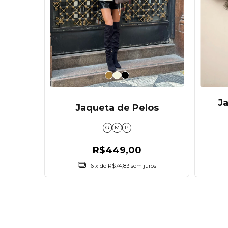
J
Jaqueta de Pelos
G
M
P
R$449,00
6
x de
R$74,83
sem juros