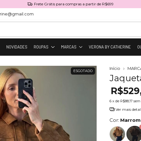
Frete Grátis para compras a partir de R$699
rine@gmail.com
O
NOVIDADES
ROUPAS
MARCAS
VERONA BY CATHERINE
O
Início
MARC
ESGOTADO
Jaquet
R$529
6
x de
R$88,17
sem 
Ver mais detal
Cor:
Marrom