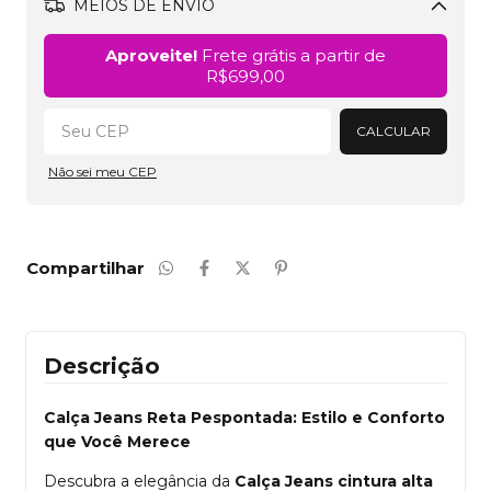
MEIOS DE ENVIO
Alterar CEP
Aproveite!
Frete grátis a partir de
R$699,00
CALCULAR
Não sei meu CEP
Compartilhar
Descrição
Calça Jeans Reta Pespontada: Estilo e Conforto
que Você Merece
Descubra a elegância da
Calça Jeans cintura alta