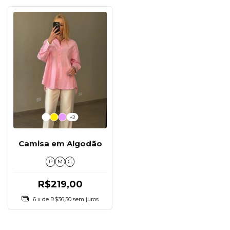
+2
Camisa em Algodão
P
M
G
R$219,00
6
x de
R$36,50
sem juros