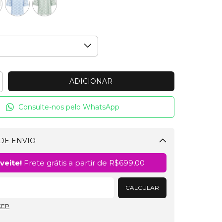
Consulte-nos pelo WhatsApp
DE ENVIO
Alterar CEP
veite!
Frete grátis a partir de
R$699,00
CALCULAR
CEP