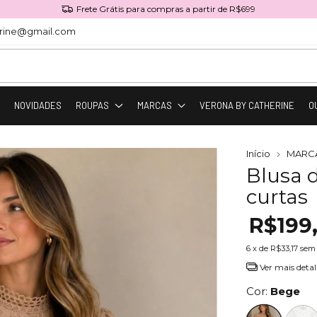
Frete Grátis para compras a partir de R$699
rine@gmail.com
O
NOVIDADES
ROUPAS
MARCAS
VERONA BY CATHERINE
O
Início
MARC
Blusa 
curtas
R$199
6
x de
R$33,17
sem 
Ver mais detal
Cor:
Bege