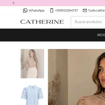
WhatsApp
+5511933294737
Tudocathe
INÍCI