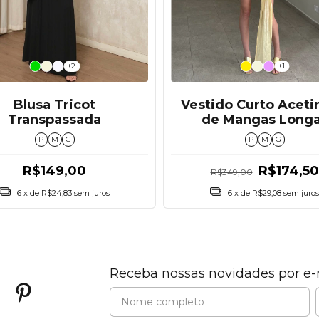
+1
+2
Vestido Curto Acet
Blusa Tricot
de Mangas Long
Transpassada
P
M
G
P
M
G
R$174,50
R$149,00
R$349,00
6
x de
R$29,08
sem juros
6
x de
R$24,83
sem juros
Receba nossas novidades por e-