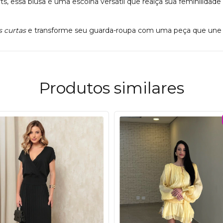
orts, essa blusa é uma escolha versátil que realça sua feminil
 curtas
e transforme seu guarda-roupa com uma peça que une b
Produtos similares