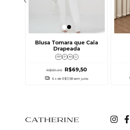
o em
Blusa Tomara que Caia
Drapeada
PP
P
M
G
R$69,50
R$139,00
ros
6
x de
R$11,58
sem juros