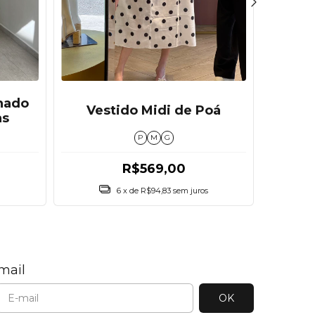
inado
Vestido Midi de Poá
Co
as
P
M
G
R$569,00
R
6
x de
R$94,83
sem juros
mail