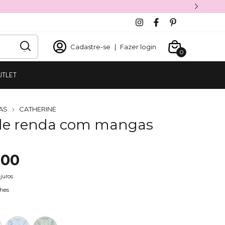
Cadastre-se
|
Fazer login
0
UTLET
AS
CATHERINE
de renda com mangas
,00
juros
hes