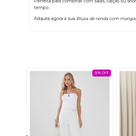
Perfeita para combinar com saias, calças ou sh
tempo.
Adquira agora a sua
Blusa de renda com mangas
ETE GRÁTIS
50% OFF