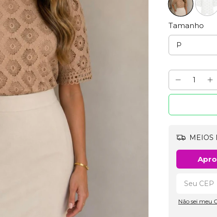
Tamanho
MEIOS 
Apro
Não sei meu 